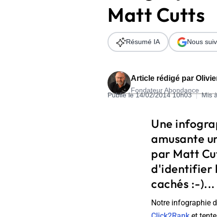
Matt Cutts
Wordpress
Télécharger l'Ebook
Shopify
Résumé IA
Nous suiv
PrestaShop
Article rédigé par
Olivi
Fondateur Abondance
Publié le 14/02/2014 10h03
|
Mis 
Formation SEO & GEO - Edition
Une infogra
244.30€ HT au lieu de 349€ pendant 1 mois !
amusante un
Je découvre !
par Matt Cu
d'identifier
cachés :-)...
Notre infographie d
Click2Rank
et tent