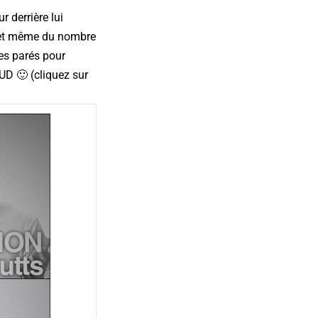
r derrière lui
ée et même du nombre
tes parés pour
UD 🙂 (
cliquez sur