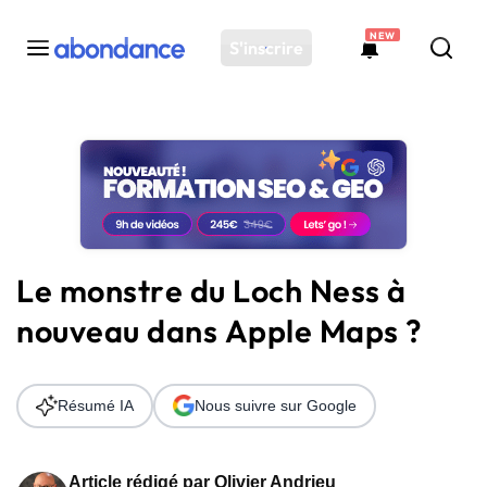
NEW
S'inscrire
Toutes les actus
Actus SEO
Plateforme
Outils
Solutions
Le monstre du Loch Ness à
Ressources
nouveau dans Apple Maps ?
Audit SEO
Résumé IA
Nous suivre sur Google
Article rédigé par
Olivier Andrieu