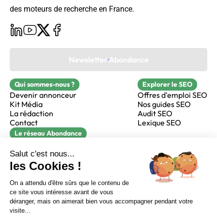
des moteurs de recherche en France.
Newsletter Abondance
Qui sommes-nous ?
Explorer le SEO
Devenir annonceur
Offres d'emploi SEO
Kit Média
Nos guides SEO
La rédaction
Audit SEO
Contact
Lexique SEO
Le réseau Abondance
FormaSEO
Réacteur
alfie formation
Sur LinkedIn
Sur Youtube
Sur X
Sur Facebook