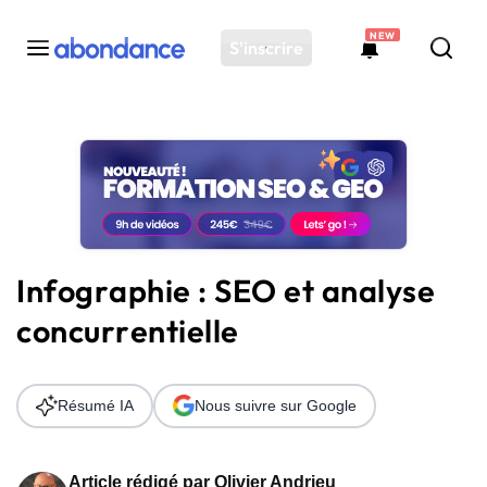
NEW
S'inscrire
Toutes les actus
Actus SEO
Plateforme
Outils
Solutions
Infographie : SEO et analyse
Ressources
concurrentielle
Audit SEO
Résumé IA
Nous suivre sur Google
Article rédigé par
Olivier Andrieu