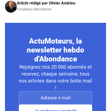
Article rédigé par
Olivier Andrieu
Fondateur Abondance
ActuMoteurs, la
newsletter hebdo
d'Abondance
Rejoignez nos 20 000 abonnés et
recevez, chaque semaine, tous
nos articles dans votre boite mail
!