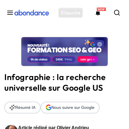
NEW
S'inscrire
Toutes les actus
Actus SEO
Plateforme
Outils
Solutions
Infographie : la recherche
Ressources
universelle sur Google US
Audit SEO
Résumé IA
Nous suivre sur Google
Article rédigé par
Olivier Andrieu