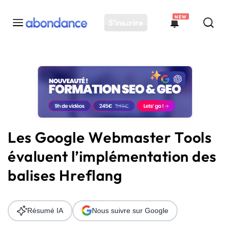
NEW
S'inscrire
Toutes les actus
Actus SEO
Plateforme
Outils
Solutions
Les Google Webmaster Tools
Ressources
évaluent l’implémentation des
Audit SEO
balises Hreflang
Résumé IA
Nous suivre sur Google