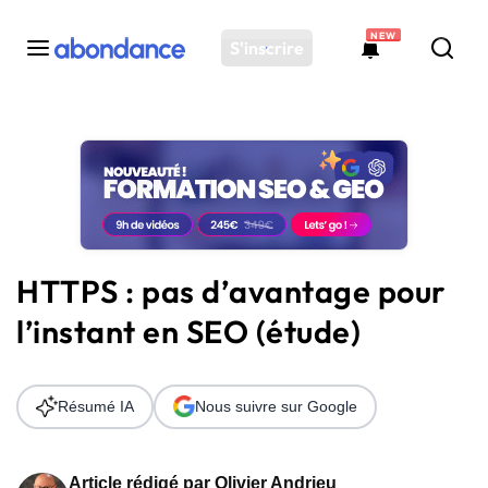
NEW
S'inscrire
Toutes les actus
Actus SEO
Plateforme
Outils
Solutions
HTTPS : pas d’avantage pour
Ressources
l’instant en SEO (étude)
Audit SEO
Résumé IA
Nous suivre sur Google
Article rédigé par
Olivier Andrieu