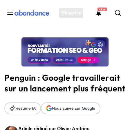
NEW
S'inscrire
Toutes les actus
Actus SEO
Plateforme
Outils
Solutions
Penguin : Google travaillerait
Ressources
sur un lancement plus fréquent
Audit SEO
Résumé IA
Nous suivre sur Google
Article rédigé par
Olivier Andrieu