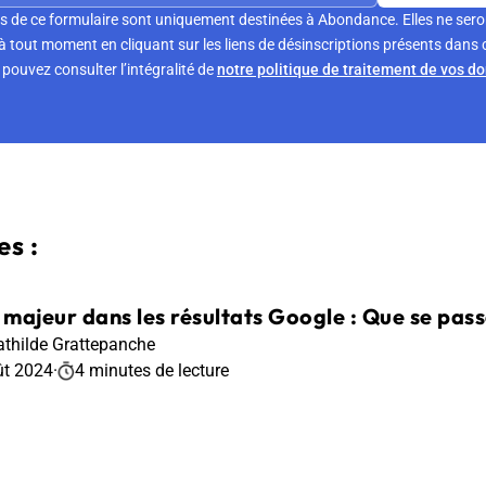
s de ce formulaire sont uniquement destinées à Abondance. Elles ne sero
tout moment en cliquant sur les liens de désinscriptions présents dans 
pouvez consulter l’intégralité de
notre politique de traitement de vos d
s :
majeur dans les résultats Google : Que se passe 
thilde Grattepanche
ût 2024
·
4 minutes de lecture