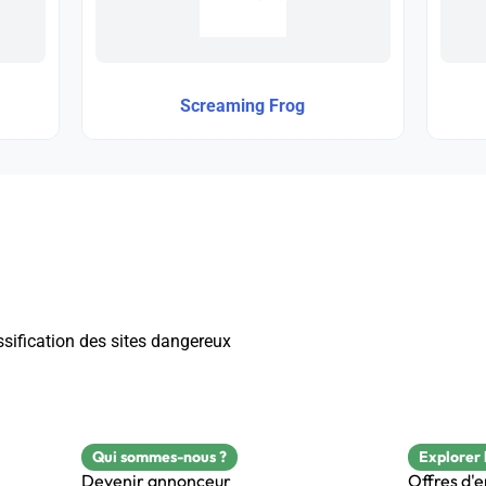
Screaming Frog
ssification des sites dangereux
Qui sommes-nous ?
Explorer 
Devenir annonceur
Offres d'