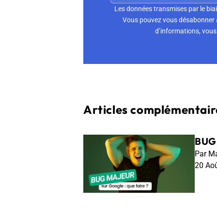
Les données transmises par le biai
Vous pouvez vous désabonner à 
d’informations, vous 
Articles complémentaire
BUG 
Par Ma
20 Ao