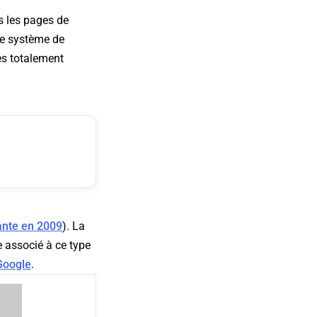
s les pages de
 le système de
tes totalement
ante en 2009
). La
re associé à ce type
 Google
.