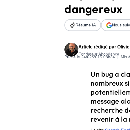
dangereux
Wordpress
Télécharger l'Ebook
Shopify
Résumé IA
Nous suiv
PrestaShop
Article rédigé par
Olivi
Fondateur Abondance
Publié le 24/02/2015 08h34
|
Mis 
Formation SEO & GEO - Edition
Un bug a cl
244.30€ HT au lieu de 349€ pendant 1 mois !
nombreux si
Je découvre !
potentielle
message ala
recherche d
revenir à la 