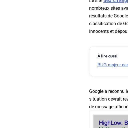
Le site
Search Eng
nombreux sites ava
résultats de Google 
classification de Go
innocents et dépou
À lire aussi
BUG majeur dans 
Google a reconnu le
situation devrait re
de message affiché