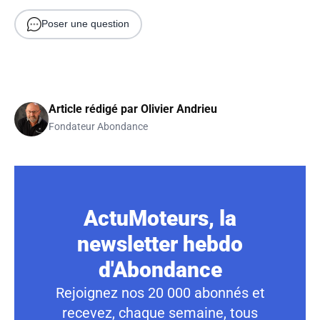
Poser une question
Article rédigé par
Olivier Andrieu
Fondateur Abondance
ActuMoteurs, la
newsletter hebdo
d'Abondance
Rejoignez nos 20 000 abonnés et
recevez, chaque semaine, tous