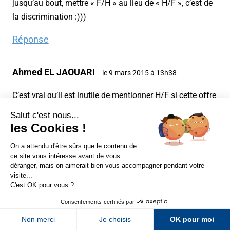
jusqu’au bout, mettre « F/H » au lieu de « H/F », c’est de
la discrimination :)))
Réponse
Ahmed EL JAOUARI
le 9 mars 2015 à 13h38
C’est vrai qu’il est inutile de mentionner H/F si cette offre
d’emploi est destiné aussi pour les femmes que les
hommes. Par contre c’est une mention obligatoire pour
déposer une offre d’emploi !
Sur LinkedIn
Sur Youtube
Réponse
Sur X
Sur Facebook
Christelle
le 9 mars 2015 à 13h37
Newsletter Abondance
Une offre d’emploi publiée aujourd’hui sur le site
(Abondance (http://emploi.abondance.com/2015-