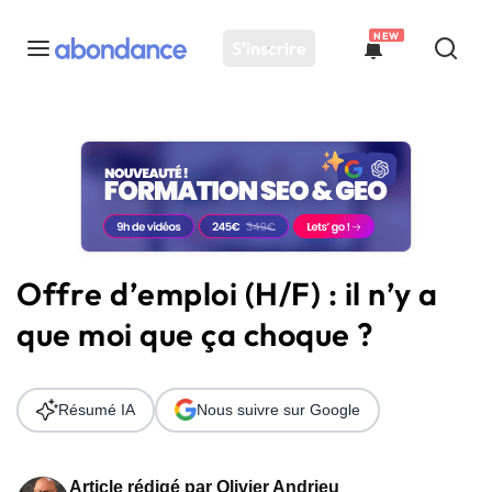
NEW
S'inscrire
Toutes les actus
Actus SEO
Plateforme
Outils
Solutions
Offre d’emploi (H/F) : il n’y a
Ressources
que moi que ça choque ?
Audit SEO
Résumé IA
Nous suivre sur Google
Article rédigé par
Olivier Andrieu