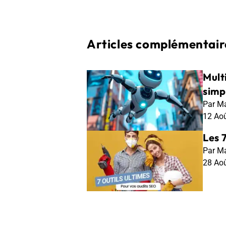
Articles complémentaire
Mult
simp
Par Ma
12 Ao
Les 
Par Ma
28 Ao