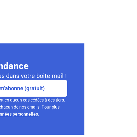
ondance
s dans votre boite mail !
m'abonne (gratuit)
nt en aucun cas cédées à des tiers.
chacun de nos emails. Pour plus
onnées personnelles
.