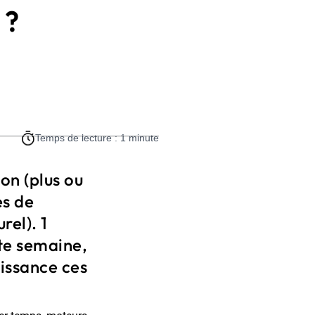
 ?
Temps de lecture : 1 minute
on (plus ou
es de
el). 1
tte semaine,
issance ces