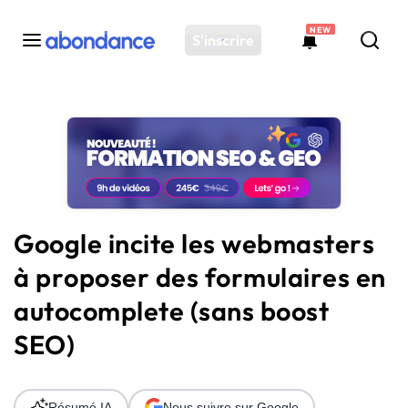
NEW
S'inscrire
Toutes les actus
Actus SEO
Plateforme
Outils
Solutions
Google incite les webmasters
Ressources
à proposer des formulaires en
Audit SEO
autocomplete (sans boost
SEO)
Résumé IA
Nous suivre sur Google