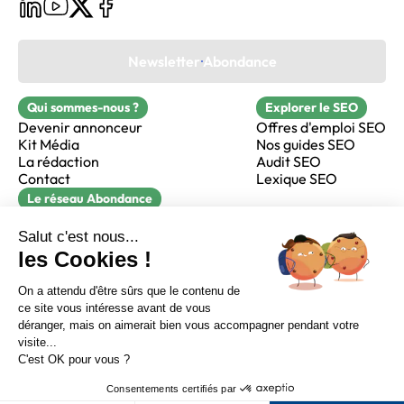
Newsletter Abondance
Qui sommes-nous ?
Explorer le SEO
Devenir annonceur
Offres d'emploi SEO
Kit Média
Nos guides SEO
La rédaction
Audit SEO
Contact
Lexique SEO
Le réseau Abondance
FormaSEO
Réacteur
alfie formation
Sur LinkedIn
Sur Youtube
Sur X
Sur Facebook
Crédits
Mentions légales
Newsletter Abondance
CGV