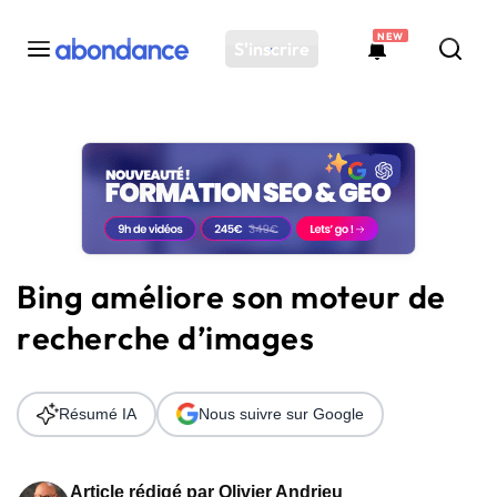
NEW
S'inscrire
Toutes les actus
Actus SEO
Plateforme
Outils
Solutions
Bing améliore son moteur de
Ressources
recherche d’images
Audit SEO
Résumé IA
Nous suivre sur Google
Article rédigé par
Olivier Andrieu