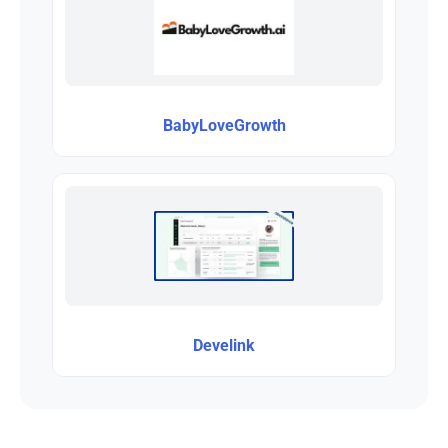
BabyLoveGrowth
Develink