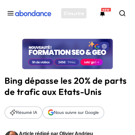
NEW
S'inscrire
Toutes les actus
Actus SEO
Plateforme
Outils
Solutions
Bing dépasse les 20% de parts
Ressources
de trafic aux Etats-Unis
Audit SEO
Résumé IA
Nous suivre sur Google
Article rédigé par
Olivier Andrieu