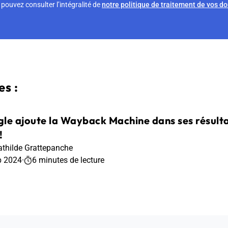
pouvez consulter l’intégralité de
notre politique de traitement de vos d
s :
le ajoute la Wayback Machine dans ses résultats
!
thilde Grattepanche
p 2024
·
6 minutes de lecture