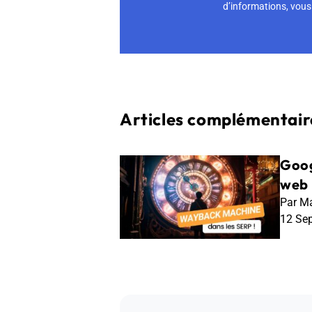
d’informations, vous 
Articles complémentaire
Goog
web 
Par Ma
12 Se