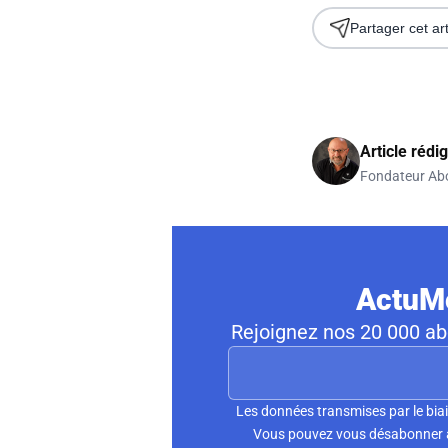
Partager cet art
Article rédi
Fondateur Ab
ActuMo
Rejoignez nos 20 000 abo
Les données transmises par le biai
Vous pouvez vous désabonner à 