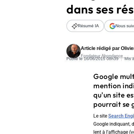
dans ses rés
Wordpress
Télécharger l'Ebook
Shopify
Résumé IA
Nous suiv
PrestaShop
Article rédigé par
Olivi
Fondateur Abondance
Publié le 16/06/2015 08h39
|
Mis 
Formation SEO & GEO - Edition
Google multi
244.30€ HT au lieu de 349€ pendant 1 mois !
mention indi
Je découvre !
qu'un site e
pourrait se 
Le site
Search Eng
Google indiquant, d
lent à l'affichage (v