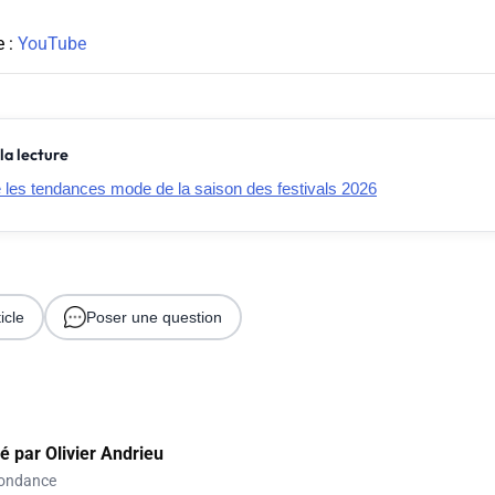
e :
YouTube
la lecture
e les tendances mode de la saison des festivals 2026
icle
Poser une question
gé par
Olivier Andrieu
ondance