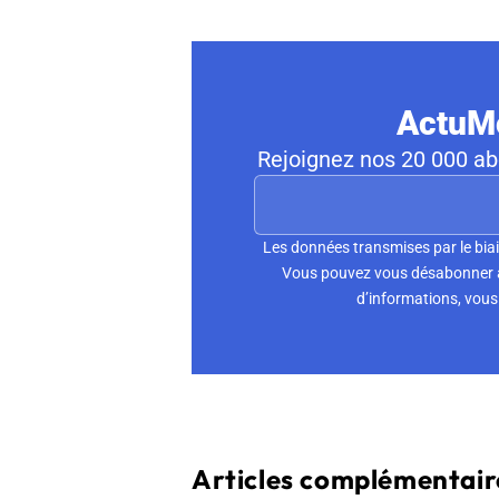
ActuMo
Rejoignez nos 20 000 abo
Les données transmises par le biai
Vous pouvez vous désabonner à 
d’informations, vous 
Articles complémentaire