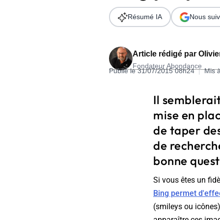
Wordpress
Télécharger l'Ebook
Résumé IA
Nous suiv
Shopify
PrestaShop
Article rédigé par
Olivi
Fondateur Abondance
Publié le 31/07/2015 08h24
|
Mis 
Il semblerai
mise en plac
Formation SEO & GEO - Edition
de taper des
244.30€ HT au lieu de 349€ pendant 1 mois !
de recherche
Je découvre !
bonne questi
Si vous êtes un fid
Bing permet d'effe
(smileys ou icônes)
apparaître ces imag