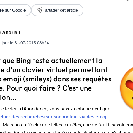
re sur Google
Partager cet article
er Andrieu
à jour le 31/07/2015 08h24
t que Bing teste actuellement la
e d'un clavier virtuel permettant
 2026
 emoji (smileys) dans ses requêtes
. Pour quoi faire ? C'est une
on...
èle lecteur d'Abondance, vous savez certainement que
ctuer des recherches sur son moteur via des emoji
. Mais pour effectuer de telles requêtes, encore faut-il savoir c
ettes dans les recherches tapées sur le clavier, ce qui n'est pas 