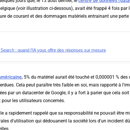
uelques jours que, le 13 août dernier, le
centre de données (data
elgique (voir illustration ci-dessous), avait été frappé 4 fois par 
re de courant et des dommages matériels entrainant une perte
 Search : quand l’IA vous offre des réponses sur mesure
 américaine
, 5% du matériel aurait été touché et 0,000001 % des
erdues. Cela peut paraître très faible en soi, mais rapporté à 
ées par un datacenter de Google, il y a fort à parier que cela soit 
 pour les utilisateurs concernés.
e a rapidement rappelé que sa responsabilité ne pouvait être m
ales d'utilisation qui dédouanent la société lors d'un incident d
lles.