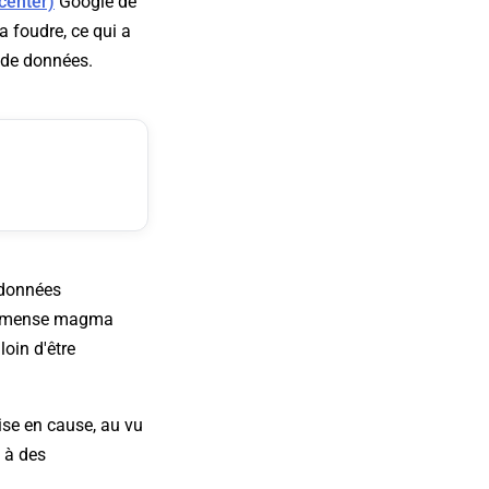
center)
Google de
la foudre, ce qui a
 de données.
 données
l'immense magma
loin d'être
ise en cause, au vu
û à des