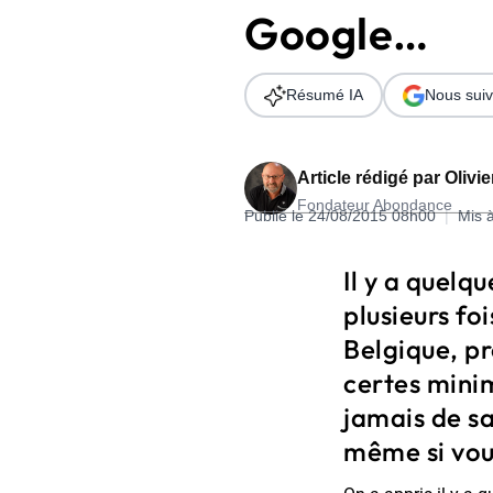
Google…
Wordpress
Télécharger l'Ebook
Shopify
Résumé IA
Nous suiv
PrestaShop
Article rédigé par
Olivi
Fondateur Abondance
Publié le 24/08/2015 08h00
|
Mis 
Formation SEO & GEO - Edition
Il y a quelq
244.30€ HT au lieu de 349€ pendant 1 mois !
plusieurs fo
Je découvre !
Belgique, p
certes minim
jamais de s
même si vous