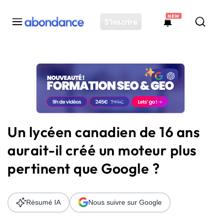
NEW
S'inscrire
Toutes les actus
Actus SEO
Plateforme
Outils
Solutions
Un lycéen canadien de 16 ans
Ressources
aurait-il créé un moteur plus
Audit SEO
pertinent que Google ?
Résumé IA
Nous suivre sur Google