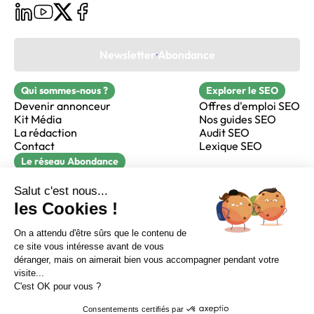
Newsletter Abondance
Qui sommes-nous ?
Explorer le SEO
Devenir annonceur
Offres d'emploi SEO
Kit Média
Nos guides SEO
La rédaction
Audit SEO
Contact
Lexique SEO
Le réseau Abondance
FormaSEO
Réacteur
alfie formation
Sur LinkedIn
Sur Youtube
Sur X
Sur Facebook
Crédits
Mentions légales
Newsletter Abondance
CGV