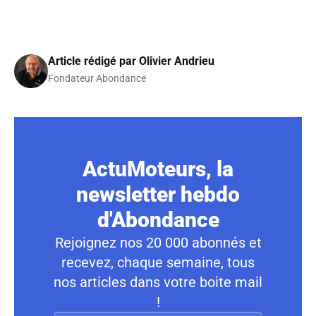
Article rédigé par
Olivier Andrieu
Fondateur Abondance
ActuMoteurs, la
newsletter hebdo
d'Abondance
Rejoignez nos 20 000 abonnés et
recevez, chaque semaine, tous
nos articles dans votre boite mail
!