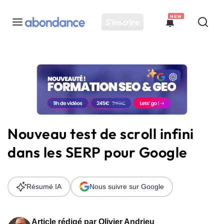
NEW
S'inscrire
Toutes les actus
Actus SEO
Plateforme
Outils
Solutions
Nouveau test de scroll infini
Ressources
dans les SERP pour Google
Audit SEO
Résumé IA
Nous suivre sur Google
Article rédigé par
Olivier Andrieu