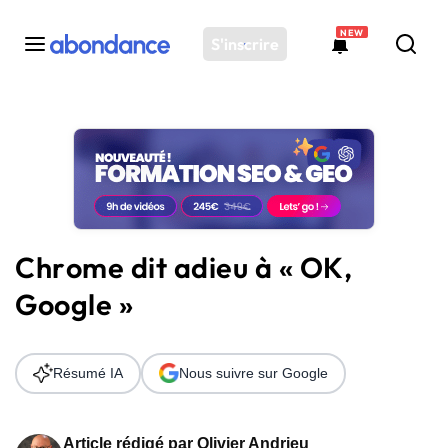
NEW
S'inscrire
Toutes les actus
Actus SEO
Plateforme
Outils
Solutions
Chrome dit adieu à « OK,
Ressources
Google »
Audit SEO
Résumé IA
Nous suivre sur Google
Article rédigé par
Olivier Andrieu