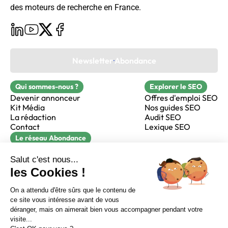
des moteurs de recherche en France.
Newsletter Abondance
Qui sommes-nous ?
Explorer le SEO
Devenir annonceur
Offres d'emploi SEO
Kit Média
Nos guides SEO
La rédaction
Audit SEO
Contact
Lexique SEO
Le réseau Abondance
FormaSEO
Réacteur
alfie formation
Sur LinkedIn
Sur Youtube
Sur X
Sur Facebook