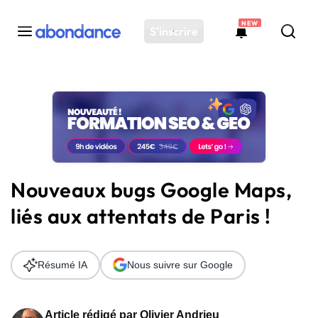
NEW
S'inscrire
Toutes les actus
Actus SEO
Plateforme
Outils
Solutions
Nouveaux bugs Google Maps,
Ressources
liés aux attentats de Paris !
Audit SEO
Résumé IA
Nous suivre sur Google
Article rédigé par
Olivier Andrieu