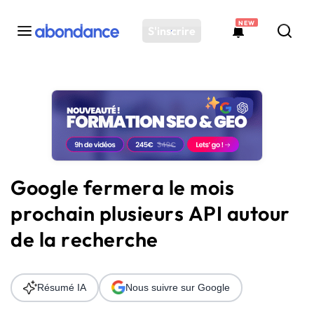
NEW
S'inscrire
Toutes les actus
Actus SEO
Plateforme
Outils
Solutions
Google fermera le mois
Ressources
prochain plusieurs API autour
Audit SEO
de la recherche
Résumé IA
Nous suivre sur Google