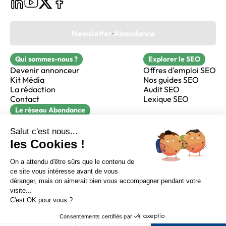
Newsletter Abondance
Qui sommes-nous ?
Explorer le SEO
Devenir annonceur
Offres d'emploi SEO
Kit Média
Nos guides SEO
La rédaction
Audit SEO
Contact
Lexique SEO
Le réseau Abondance
FormaSEO
Réacteur
alfie formation
Sur LinkedIn
Sur Youtube
Sur X
Sur Facebook
Crédits
Mentions légales
Newsletter Abondance
CGV