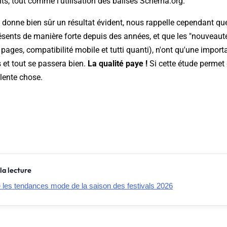
s, tout comme l'utilisation des balises Schema.org.
i donne bien sûr un résultat évident, nous rappelle cependant 
résents de manière forte depuis des années, et que les "nouveau
ages, compatibilité mobile et tutti quanti), n'ont qu'une impor
s
et tout se passera bien.
La qualité paye !
Si cette étude permet 
llente chose.
la lecture
e les tendances mode de la saison des festivals 2026