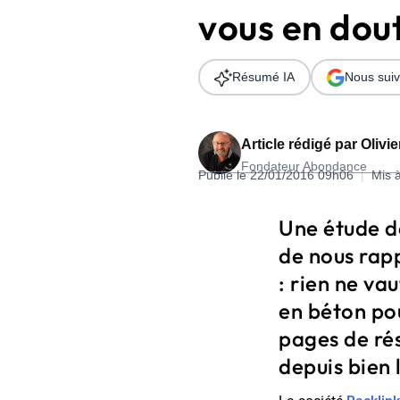
vous en dout
Wordpress
Télécharger l'Ebook
Shopify
Résumé IA
Nous suiv
PrestaShop
Article rédigé par
Olivi
Fondateur Abondance
Publié le 22/01/2016 09h06
|
Mis 
Formation SEO & GEO - Edition
Une étude de
244.30€ HT au lieu de 349€ pendant 1 mois !
de nous rap
Je découvre !
: rien ne va
en béton pou
pages de rés
depuis bien 