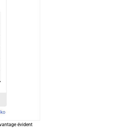
nko
avantage évident