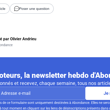
icle
Poser une question
gé par
Olivier Andrieu
ondance
teurs, la newsletter hebdo d'Ab
nnés et recevez, chaque semaine, tous nos article
Je 
s de ce formulaire sont uniquement destinées à Abondance. Elles ne sero
tout moment en cliquant sur les liens de désinscriptions présents dans 