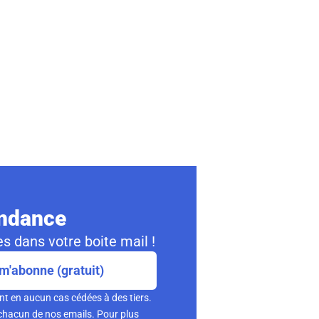
ondance
s dans votre boite mail !
m'abonne (gratuit)
nt en aucun cas cédées à des tiers.
chacun de nos emails. Pour plus