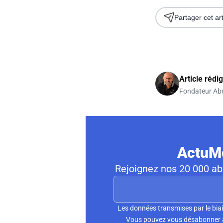
Partager cet art
Article rédi
Fondateur Ab
ActuMo
Rejoignez nos 20 000 abo
Les données transmises par le biai
Vous pouvez vous désabonner à 