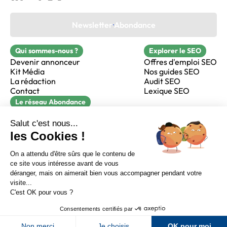
Newsletter Abondance
Qui sommes-nous ?
Explorer le SEO
Devenir annonceur
Offres d'emploi SEO
Kit Média
Nos guides SEO
La rédaction
Audit SEO
Contact
Lexique SEO
Le réseau Abondance
FormaSEO
Réacteur
alfie formation
Sur LinkedIn
Sur Youtube
Sur X
Sur Facebook
Crédits
Mentions légales
Newsletter Abondance
CGV
Confidentialité