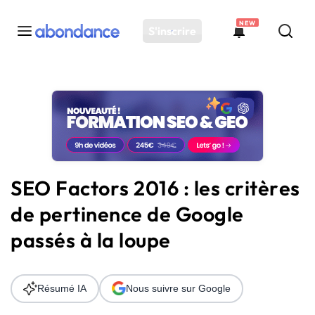
NEW
S'inscrire
Toutes les actus
Actus SEO
Plateforme
Outils
Solutions
SEO Factors 2016 : les critères
Ressources
de pertinence de Google
Audit SEO
passés à la loupe
Résumé IA
Nous suivre sur Google