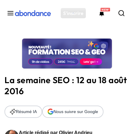
NEW
S'inscrire
Toutes les actus
Actus SEO
Plateforme
Outils
Solutions
La semaine SEO : 12 au 18 août
Ressources
2016
Audit SEO
Résumé IA
Nous suivre sur Google
Article rédigé par
Olivier Andrieu