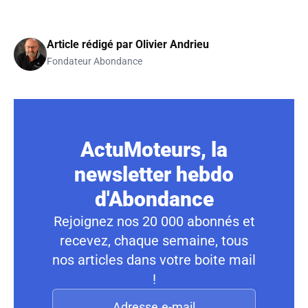
Article rédigé par
Olivier Andrieu
Fondateur Abondance
ActuMoteurs, la
newsletter hebdo
d'Abondance
Rejoignez nos 20 000 abonnés et
recevez, chaque semaine, tous
nos articles dans votre boite mail
!