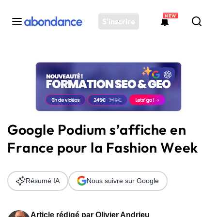
NEW
S'inscrire
Toutes les actus
Actus SEO
Plateforme
Outils
Solutions
Google Podium s’affiche en
Ressources
France pour la Fashion Week
Audit SEO
Résumé IA
Nous suivre sur Google
Article rédigé par
Olivier Andrieu