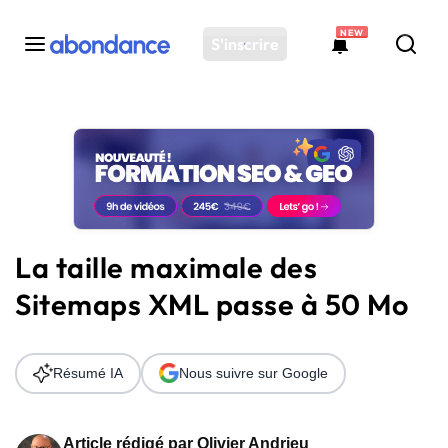
NEW
S'inscrire
Toutes les actus
Actus SEO
Plateforme
Outils
Solutions
La taille maximale des
Ressources
Sitemaps XML passe à 50 Mo
Audit SEO
Résumé IA
Nous suivre sur Google
Article rédigé par
Olivier Andrieu