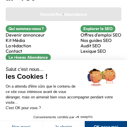
Newsletter Abondance
Qui sommes-nous ?
Explorer le SEO
Devenir annonceur
Offres d'emploi SEO
Kit Média
Nos guides SEO
La rédaction
Audit SEO
Contact
Lexique SEO
Le réseau Abondance
FormaSEO
Réacteur
alfie formation
Sur LinkedIn
Sur Youtube
Sur X
Sur Facebook
Crédits
Mentions légales
Newsletter Abondance
CGV
Confidentialité