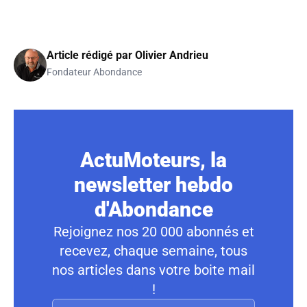
Article rédigé par
Olivier Andrieu
Fondateur Abondance
ActuMoteurs, la
newsletter hebdo
d'Abondance
Rejoignez nos 20 000 abonnés et
recevez, chaque semaine, tous
nos articles dans votre boite mail
!