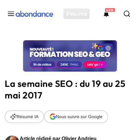
NEW
S'inscrire
Toutes les actus
Actus SEO
Plateforme
Outils
Solutions
La semaine SEO : du 19 au 25
Ressources
mai 2017
Audit SEO
Résumé IA
Nous suivre sur Google
Article rédigé par
Olivier Andrieu