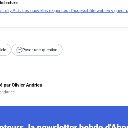
la lecture
bility Act : ces nouvelles exigences d’accessibilité web en vigueur d
icle
Poser une question
gé par
Olivier Andrieu
ondance
teurs, la newsletter hebdo d'Ab