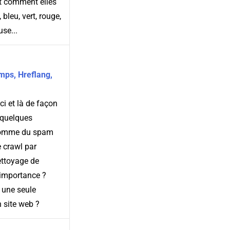
et comment elles
bleu, vert, rouge,
se...
mps, Hreflang,
i et là de façon
 quelques
 comme du spam
e crawl par
ettoyage de
 importance ?
s une seule
 site web ?