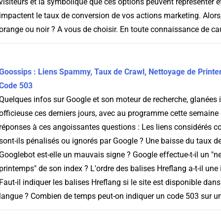
visiteurs et la symbolique que ces options peuvent représenter 
impactent le taux de conversion de vos actions marketing. Alors, 
orange ou noir ? A vous de choisir. En toute connaissance de cau
Goossips : Liens Spammy, Taux de Crawl, Nettoyage de Printe
Code 503
Quelques infos sur Google et son moteur de recherche, glanées ic
officieuse ces derniers jours, avec au programme cette semaine
réponses à ces angoissantes questions : Les liens considérés
sont-ils pénalisés ou ignorés par Google ? Une baisse du taux d
Googlebot est-elle un mauvais signe ? Google effectue-t-il un "n
printemps" de son index ? L'ordre des balises Hreflang a-t-il une
Faut-il indiquer les balises Hreflang si le site est disponible dan
langue ? Combien de temps peut-on indiquer un code 503 sur un