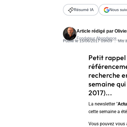
Wordpress
Télécharger l'Ebook
Résumé IA
Nous suiv
Shopify
PrestaShop
Article rédigé par
Olivi
Fondateur Abondance
Publié le 15/06/2017 09h09
|
Mis 
Petit rappel
référenceme
Formation SEO & GEO - Edition
recherche e
244.30€ HT au lieu de 349€ pendant 1 mois !
semaine qui 
Je découvre !
2017)...
La newsletter "
Actu
cette semaine a été
Vous pouvez vous abo