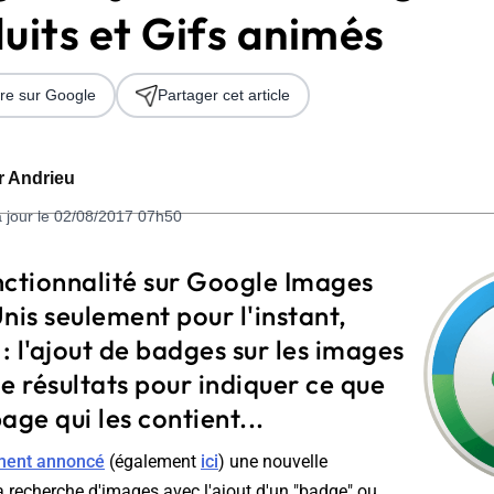
uits et Gifs animés
re sur Google
Partager cet article
er Andrieu
à jour le 02/08/2017 07h50
 2026
nctionnalité sur Google Images
nis seulement pour l'instant,
 : l'ajout de badges sur les images
e résultats pour indiquer ce que
age qui les contient...
ement annoncé
(également
ici
) une nouvelle
a recherche d'images avec l'ajout d'un "badge" ou