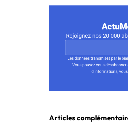
ActuMo
Rejoignez nos 20 000 abo
Les données transmises par le biai
Vous pouvez vous désabonner à 
d’informations, vous 
Articles complémentaire