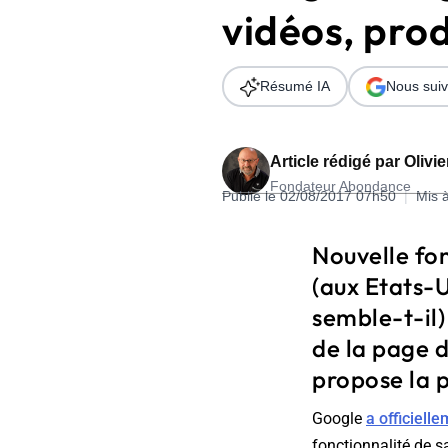
vidéos, prod
Wordpress
Télécharger l'Ebook
Shopify
Résumé IA
Nous suiv
PrestaShop
Article rédigé par
Olivi
Fondateur Abondance
Publié le 02/08/2017 07h50
|
Mis 
Formation SEO & GEO - Edition
Nouvelle fo
244.30€ HT au lieu de 349€ pendant 1 mois !
(aux Etats-U
Je découvre !
semble-t-il)
de la page d
propose la p
Google
a officiell
fonctionnalité de s