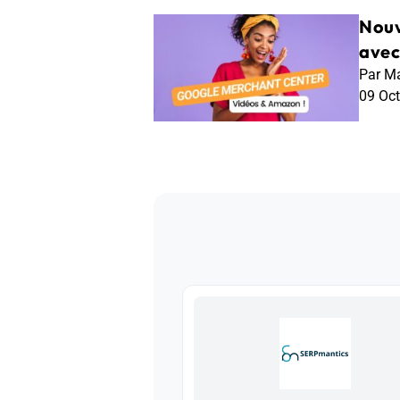
Nouv
ave
Par Ma
09 Oc