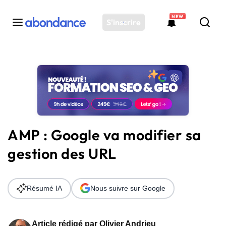
NEW
S'inscrire
Toutes les actus
Actus SEO
Plateforme
Outils
Solutions
AMP : Google va modifier sa
Ressources
gestion des URL
Audit SEO
Résumé IA
Nous suivre sur Google
Article rédigé par
Olivier Andrieu