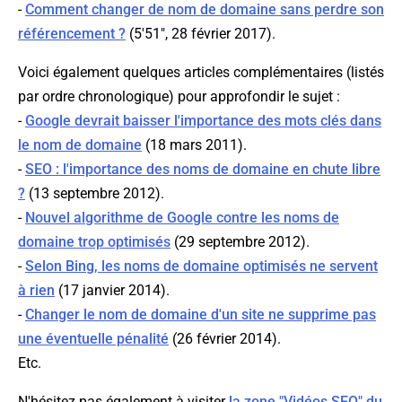
-
Comment changer de nom de domaine sans perdre son
référencement ?
(5'51", 28 février 2017).
Voici également quelques articles complémentaires (listés
par ordre chronologique) pour approfondir le sujet :
-
Google devrait baisser l'importance des mots clés dans
le nom de domaine
(18 mars 2011).
-
SEO : l'importance des noms de domaine en chute libre
?
(13 septembre 2012).
-
Nouvel algorithme de Google contre les noms de
domaine trop optimisés
(29 septembre 2012).
-
Selon Bing, les noms de domaine optimisés ne servent
à rien
(17 janvier 2014).
-
Changer le nom de domaine d'un site ne supprime pas
une éventuelle pénalité
(26 février 2014).
Etc.
N'hésitez pas également à visiter
la zone "Vidéos SEO" du