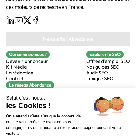
des moteurs de recherche en France.
Newsletter Abondance
Qui sommes-nous ?
Explorer le SEO
Devenir annonceur
Offres d'emploi SEO
Kit Média
Nos guides SEO
La rédaction
Audit SEO
Contact
Lexique SEO
Le réseau Abondance
FormaSEO
Réacteur
alfie formation
Sur LinkedIn
Sur Youtube
Sur X
Sur Facebook