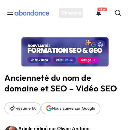
NEW
S'inscrire
Toutes les actus
Actus SEO
Plateforme
Outils
Solutions
Ancienneté du nom de
Ressources
domaine et SEO – Vidéo SEO
Audit SEO
Résumé IA
Nous suivre sur Google
Article rédigé par
Olivier Andrieu