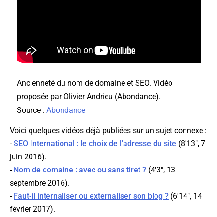
Ancienneté du nom de domaine et SEO. Vidéo
proposée par Olivier Andrieu (Abondance).
Source :
Abondance
Voici quelques vidéos déjà publiées sur un sujet connexe :
-
SEO International : le choix de l'adresse du site
(8'13", 7
juin 2016).
-
Nom de domaine : avec ou sans tiret ?
(4'3", 13
septembre 2016).
-
Faut-il internaliser ou externaliser son blog ?
(6'14", 14
février 2017).