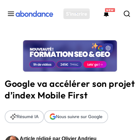
NEW
S'inscrire
Toutes les actus
Actus SEO
Plateforme
Outils
Solutions
Google va accélérer son projet
Ressources
d’index Mobile First
Audit SEO
Résumé IA
Nous suivre sur Google
Article rédigé par
Olivier Andrieu