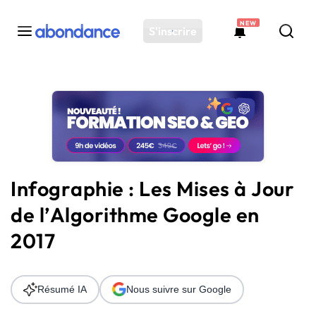
NEW
S'inscrire
Toutes les actus
Actus SEO
Plateforme
Outils
Solutions
Infographie : Les Mises à Jour
Ressources
de l’Algorithme Google en
Audit SEO
2017
Résumé IA
Nous suivre sur Google