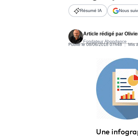
Wordpress
Télécharger l'Ebook
Résumé IA
Nous suiv
Shopify
PrestaShop
Article rédigé par
Olivi
Fondateur Abondance
Publié le 08/06/2018 07h48
|
Mis 
Formation SEO & GEO - Edition
244.30€ HT au lieu de 349€ pendant 1 mois !
Je découvre !
Une infograp