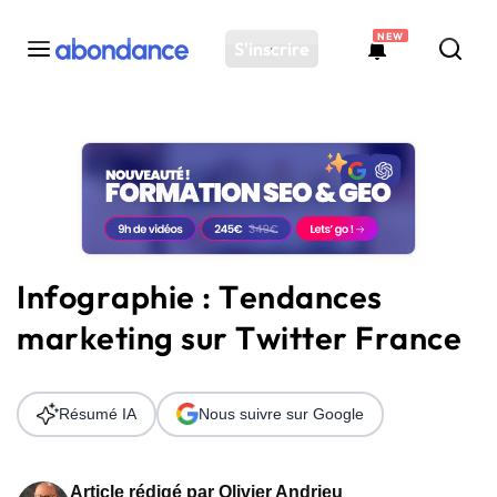
NEW
S'inscrire
Toutes les actus
Actus SEO
Plateforme
Outils
Solutions
Infographie : Tendances
Ressources
marketing sur Twitter France
Audit SEO
Résumé IA
Nous suivre sur Google
Article rédigé par
Olivier Andrieu