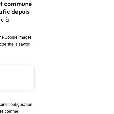
 et commune
afic depuis
nc à
che Google Images
re site, à savoir :
cune configuration
esses comme