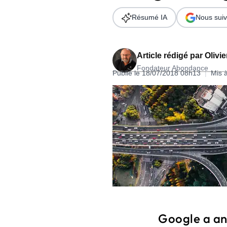
Wordpress
Télécharger l'Ebook
Résumé IA
Nous suiv
Shopify
PrestaShop
Article rédigé par
Olivi
Fondateur Abondance
Publié le 18/07/2018 08h13
|
Mis 
Formation SEO & GEO - Edition
244.30€ HT au lieu de 349€ pendant 1 mois !
Je découvre !
Google a an