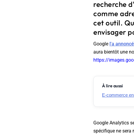
recherche d
comme adress
cet outil. Q
envisager po
Google
l'a annonc
aura bientôt une nou
https://images.go
À lire aussi
E-commerce en Fr
Google Analytics s
spécifique ne sera 