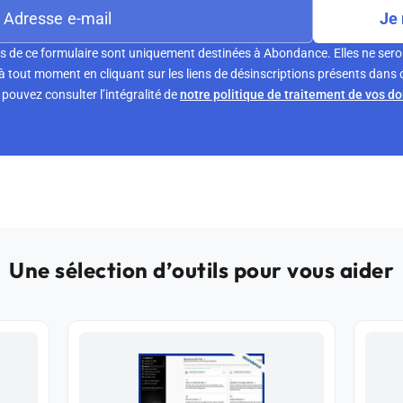
Je 
s de ce formulaire sont uniquement destinées à Abondance. Elles ne sero
tout moment en cliquant sur les liens de désinscriptions présents dans 
pouvez consulter l’intégralité de
notre politique de traitement de vos d
Une sélection d’outils pour vous aider