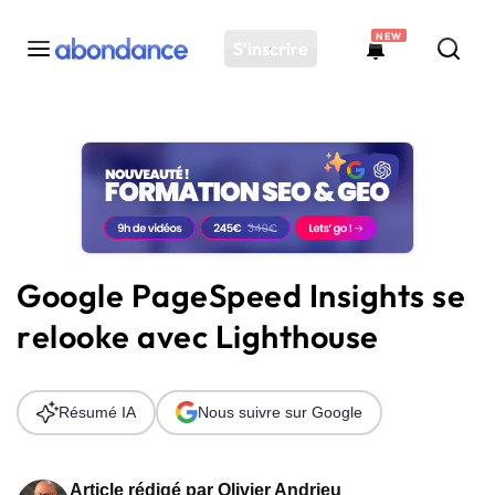
NEW
S'inscrire
Toutes les actus
Actus SEO
Plateforme
Outils
Solutions
Google PageSpeed Insights se
Ressources
relooke avec Lighthouse
Audit SEO
Résumé IA
Nous suivre sur Google
Article rédigé par
Olivier Andrieu