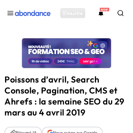
NEW
S'inscrire
Toutes les actus
Actus SEO
Plateforme
Outils
Solutions
Poissons d’avril, Search
Ressources
Console, Pagination, CMS et
Audit SEO
Ahrefs : la semaine SEO du 29
mars au 4 avril 2019
Résumé IA
Nous suivre sur Google