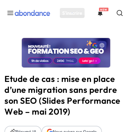
NEW
S'inscrire
Toutes les actus
Actus SEO
Plateforme
Outils
Solutions
Etude de cas : mise en place
Ressources
d’une migration sans perdre
Audit SEO
son SEO (Slides Performance
Web – mai 2019)
Résumé IA
Nous suivre sur Google