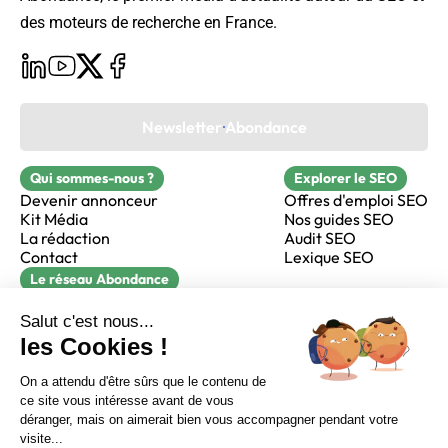
des moteurs de recherche en France.
Newsletter Abondance
Qui sommes-nous ?
Explorer le SEO
Devenir annonceur
Offres d'emploi SEO
Kit Média
Nos guides SEO
La rédaction
Audit SEO
Contact
Lexique SEO
Le réseau Abondance
FormaSEO
Réacteur
alfie formation
Sur LinkedIn
Sur Youtube
Sur X
Sur Facebook