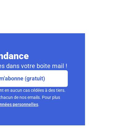
ondance
s dans votre boite mail !
m'abonne (gratuit)
nt en aucun cas cédées à des tiers.
chacun de nos emails. Pour plus
onnées personnelles
.