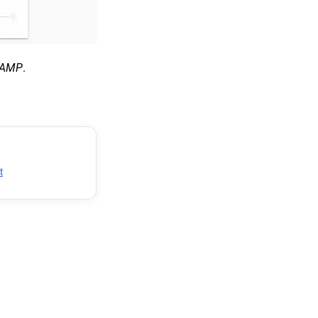
/ AMP
.
t