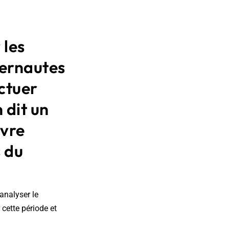
 les
ternautes
ectuer
 dit un
èvre
s du
'analyser le
cette période et