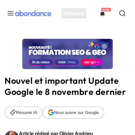
NEW
S'inscrire
Toutes les actus
Actus SEO
Plateforme
Outils
Solutions
Nouvel et important Update
Ressources
Google le 8 novembre dernier
Audit SEO
Résumé IA
Nous suivre sur Google
Article rédigé par
Olivier Andrieu