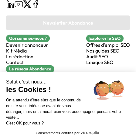
Newsletter Abondance
Qui sommes-nous ?
Explorer le SEO
Devenir annonceur
Offres d'emploi SEO
Kit Média
Nos guides SEO
La rédaction
Audit SEO
Contact
Lexique SEO
Le réseau Abondance
FormaSEO
Réacteur
alfie formation
Sur LinkedIn
Sur Youtube
Sur X
Sur Facebook
Crédits
Mentions légales
Newsletter Abondance
CGV