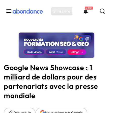
NEW
S'inscrire
Toutes les actus
Actus SEO
Plateforme
Outils
Solutions
Google News Showcase : 1
Ressources
milliard de dollars pour des
Audit SEO
partenariats avec la presse
mondiale
Résumé IA
Nous suivre sur Google