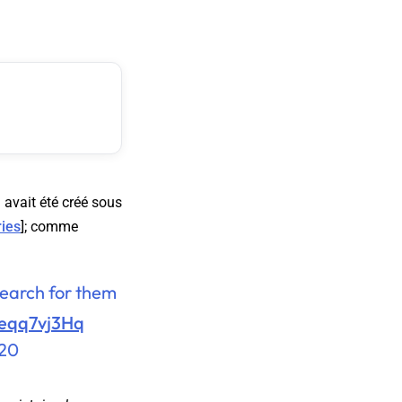
 avait été créé sous
ries
]; comme
earch for them
Ceqq7vj3Hq
020