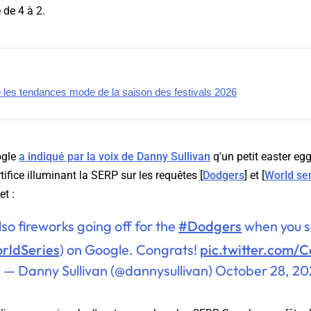
 de 4 à 2.
e les tendances mode de la saison des festivals 2026
ogle
a indiqué par la voix de Danny Sullivan
q'un petit easter egg
tifice illuminant la SERP sur les requêtes [
Dodgers
] et [
World se
et :
so fireworks going off for the
#Dodgers
when you s
rldSeries
) on Google. Congrats!
pic.twitter.com/
— Danny Sullivan (@dannysullivan)
October 28, 2