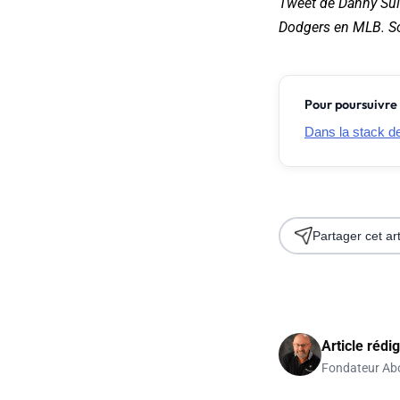
Tweet de Danny Sull
Dodgers en MLB. So
Pour poursuivre 
Dans la stack de 
Partager cet art
Article rédi
Fondateur Ab