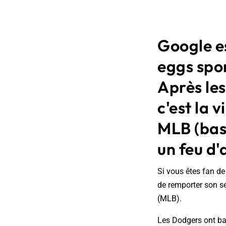
Google es
eggs spo
Après le
c'est la 
MLB (base
un feu d'
Si vous êtes fan de
de remporter son se
(MLB).
Les Dodgers ont bat