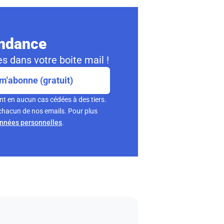
ondance
s dans votre boite mail !
m'abonne (gratuit)
nt en aucun cas cédées à des tiers.
chacun de nos emails. Pour plus
onnées personnelles
.