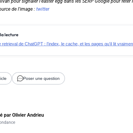
ivan pour signaler l'easter egg dans les SERP Google pour fêter l
urce de l'image :
twitter
la lecture
retrieval de ChatGPT : l’index, le cache, et les pages qu’il lit vraimen
icle
Poser une question
gé par
Olivier Andrieu
ondance