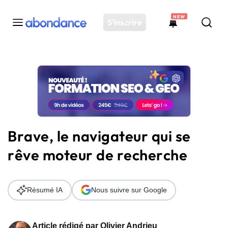
NEW
S'inscrire
Toutes les actus
Actus SEO
Plateforme
Outils
Solutions
Brave, le navigateur qui se
Ressources
rêve moteur de recherche
Audit SEO
Résumé IA
Nous suivre sur Google
Article rédigé par
Olivier Andrieu