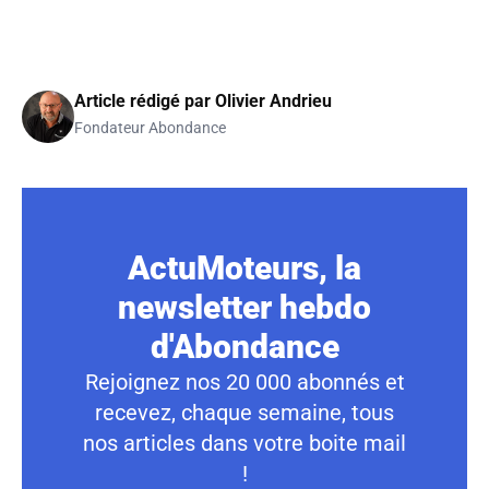
Article rédigé par
Olivier Andrieu
Fondateur Abondance
ActuMoteurs, la
newsletter hebdo
d'Abondance
Rejoignez nos 20 000 abonnés et
recevez, chaque semaine, tous
nos articles dans votre boite mail
!