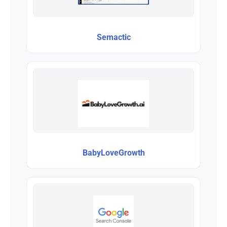
Semactic
BabyLoveGrowth