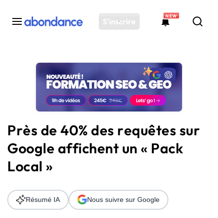
NEW
S'inscrire
Toutes les actus
Actus SEO
Plateforme
Outils
Solutions
Près de 40% des requêtes sur
Ressources
Google affichent un « Pack
Audit SEO
Local »
Résumé IA
Nous suivre sur Google