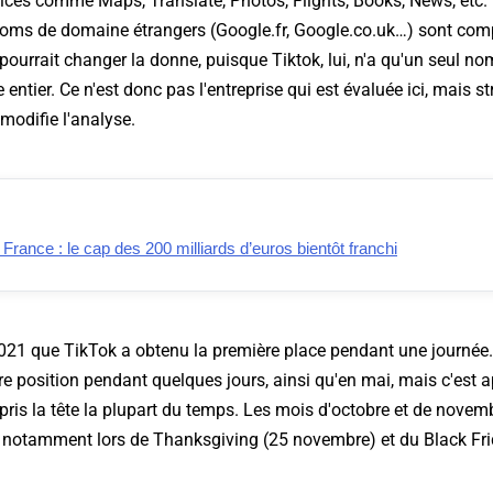
ces comme Maps, Translate, Photos, Flights, Books, News, etc. I
 noms de domaine étrangers (Google.fr, Google.co.uk…) sont com
i pourrait changer la donne, puisque Tiktok, lui, n'a qu'un seul 
entier. Ce n'est donc pas l'entreprise qui est évaluée ici, mais 
modifie l'analyse.
ance : le cap des 200 milliards d’euros bientôt franchi
 2021 que TikTok a obtenu la première place pendant une journée. 
e position pendant quelques jours, ainsi qu'en mai, mais c'est a
pris la tête la plupart du temps. Les mois d'octobre et de nov
, notamment lors de Thanksgiving (25 novembre) et du Black Fr