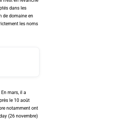
l n'est en revanche
ptés dans les
nom de domaine en
strictement les noms
En mars, il a
près le 10 août
embre notamment ont
iday (26 novembre)