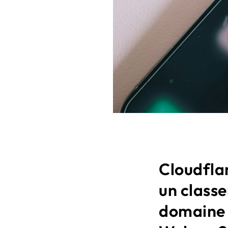
Cloudfla
un class
domaine l