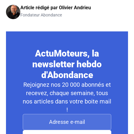
Article rédigé par
Olivier Andrieu
Fondateur Abondance
ActuMoteurs, la
newsletter hebdo
d'Abondance
Rejoignez nos 20 000 abonnés et
recevez, chaque semaine, tous
nos articles dans votre boite mail
!