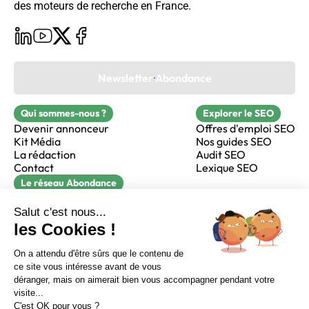
des moteurs de recherche en France.
Newsletter Abondance
Qui sommes-nous ?
Explorer le SEO
Devenir annonceur
Offres d'emploi SEO
Kit Média
Nos guides SEO
La rédaction
Audit SEO
Contact
Lexique SEO
Le réseau Abondance
FormaSEO
Réacteur
alfie formation
Sur LinkedIn
Sur Youtube
Sur X
Sur Facebook
Crédits