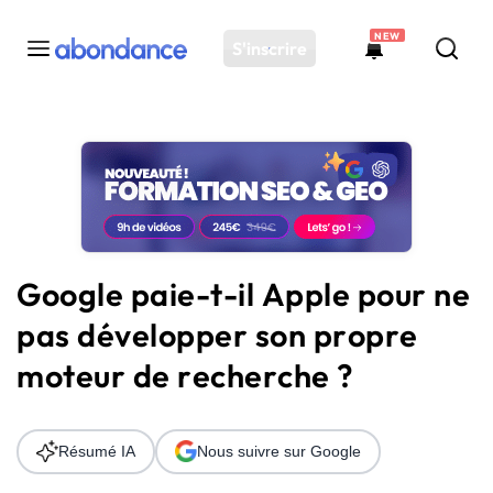
NEW
S'inscrire
Toutes les actus
Actus SEO
Plateforme
Outils
Solutions
Google paie-t-il Apple pour ne
Ressources
pas développer son propre
Audit SEO
moteur de recherche ?
Résumé IA
Nous suivre sur Google