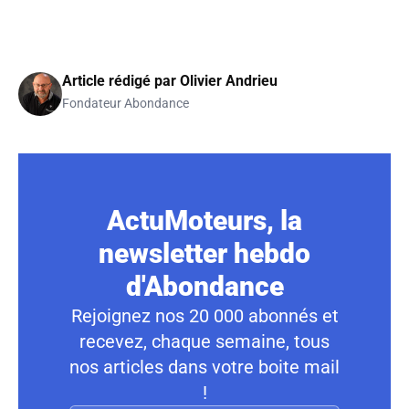
Article rédigé par
Olivier Andrieu
Fondateur Abondance
ActuMoteurs, la
newsletter hebdo
d'Abondance
Rejoignez nos 20 000 abonnés et
recevez, chaque semaine, tous
nos articles dans votre boite mail
!