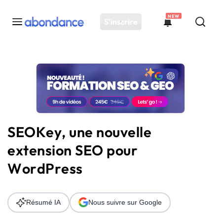
NEW
S'inscrire
Toutes les actus
Actus SEO
Plateforme
Outils
Solutions
SEOKey, une nouvelle
Ressources
extension SEO pour
Audit SEO
WordPress
Résumé IA
Nous suivre sur Google